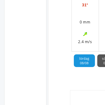
31°
0 mm
2.4 m/s
lördag
s
08/08