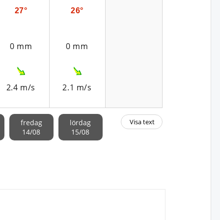
27°
26°
0 mm
0 mm
2.4 m/s
2.1 m/s
Visa text
fredag
lördag
14/08
15/08