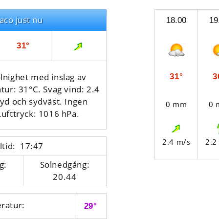
aco just nu
18.00
19
31°
nighet med inslag av
31°
3
tur: 31°C. Svag vind: 2.4
yd och sydväst. Ingen
0 mm
0
Lufttryck: 1016 hPa.
2.4 m/s
2.2
ltid: 17:47
g:
Solnedgång:
20.44
ratur:
29°