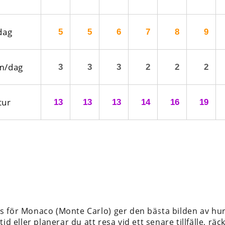
dag
5
5
6
7
8
9
m/dag
3
3
3
2
2
2
tur
13
13
13
14
16
19
s för Monaco (Monte Carlo)
ger den bästa bilden av hur
id eller planerar du att resa vid ett senare tillfälle, rä