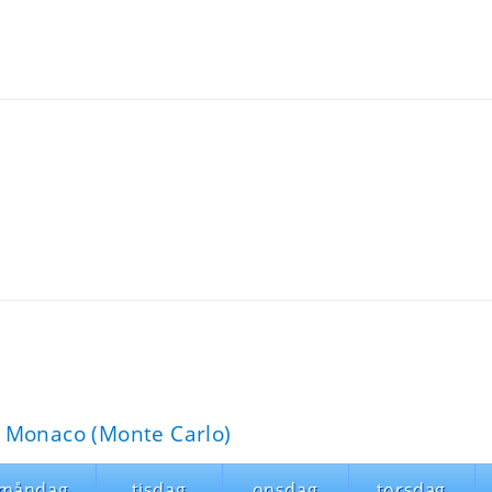
 Monaco (Monte Carlo)
måndag
tisdag
onsdag
torsdag