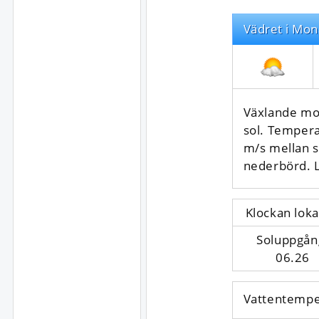
Vädret i Mon
Växlande mol
sol. Tempera
m/s mellan s
nederbörd.
Klockan loka
Soluppgån
06.26
Vattentempe