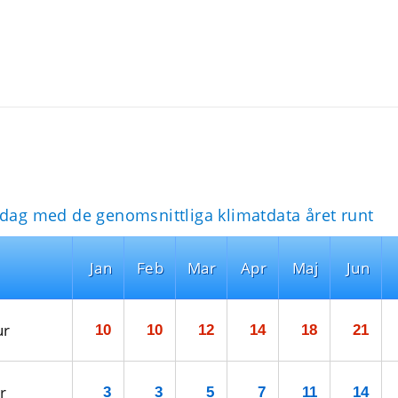
idag med de genomsnittliga klimatdata året runt
Jan
Feb
Mar
Apr
Maj
Jun
ur
10
10
12
14
18
21
r
3
3
5
7
11
14