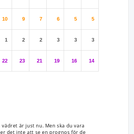
10
9
7
6
5
5
1
2
2
3
3
3
22
23
21
19
16
14
 vädret är just nu. Men ska du vara
cker det inte att se en prognos för de