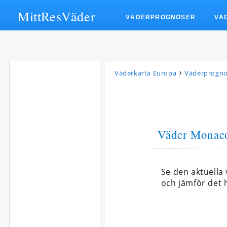
MittResVäder
VÄDERPROGNOSER
VÄ
Väderkarta Europa
Väderprogn
Väder Monac
Se den aktuell
och jämför det h