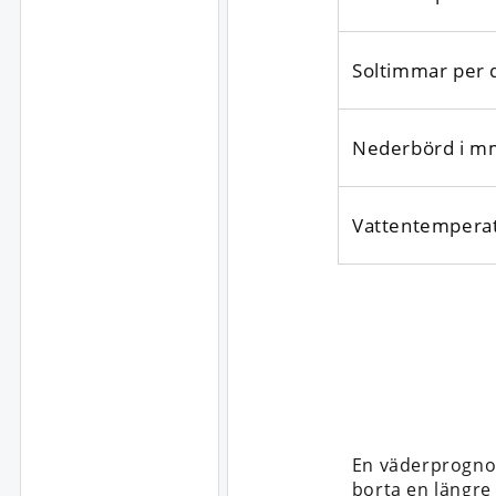
Soltimmar per 
Nederbörd i m
Vattentempera
En väderprogno
borta en längre t