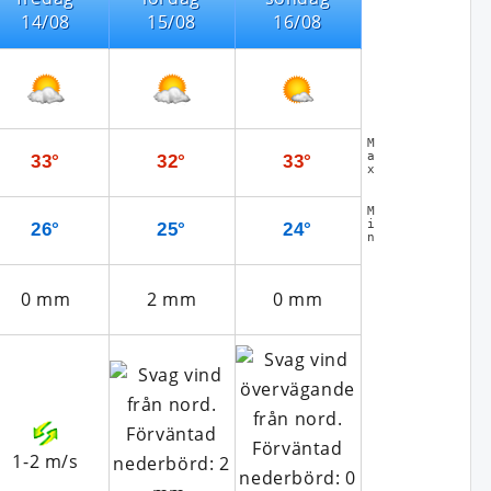
14/08
15/08
16/08
M
a
33°
32°
33°
x
M
i
26°
25°
24°
n
0
mm
2
mm
0
mm
1-2
m/s