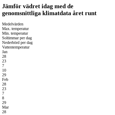
Jämför vädret idag med de
genomsnittliga klimatdata året runt
Medel­vär­den
Max. tempe­ratur
Min. tempe­ratur
Sol­tim­mar per dag
Neder­börd per dag
Vatten­tempe­ratur
Jan
28
23
7
10
29
Feb
28
23
7
8
29
Mar
28