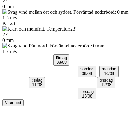
23°
0 mm
1.5 m/s
Kl. 23
23°
0 mm
1.7 m/s
lördag
08/08
söndag
måndag
09/08
10/08
tisdag
onsdag
11/08
12/08
torsdag
13/08
Visa text