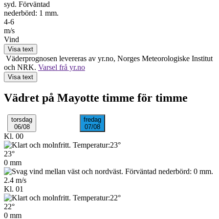
4-6
m/s
Vind
Visa text
Väderprognosen levereras av yr.no, Norges Meteo­rologiske Institut
och NRK.
Varsel frå yr.no
Visa text
Vädret på Mayotte timme för timme
torsdag
fredag
06/08
07/08
Kl. 00
23°
0 mm
2.4 m/s
Kl. 01
22°
0 mm