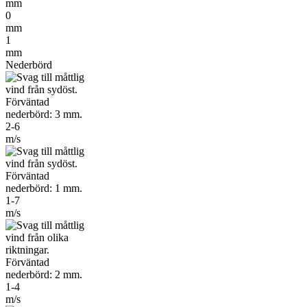
mm
0
mm
1
mm
Nederbörd
2-6
m/s
1-7
m/s
1-4
m/s