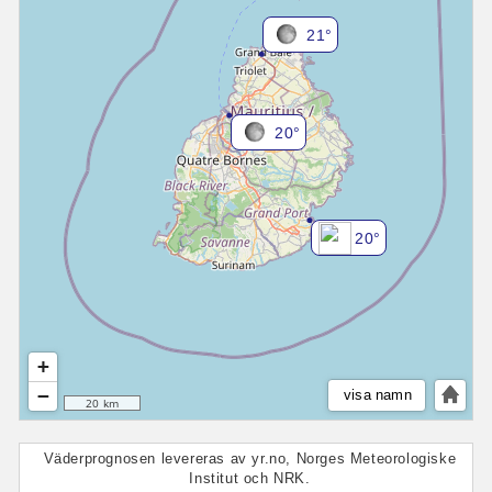
21°
20°
20°
+
−
visa namn
20 km
Väderprognosen levereras av yr.no, Norges Meteorologiske
Institut och NRK.