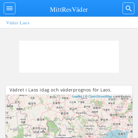
MittResVäder
Väder Laos
Vädret i Laos idag och väderprognos för Laos.
Leaflet
| ©
OpenStreetMap
contributors