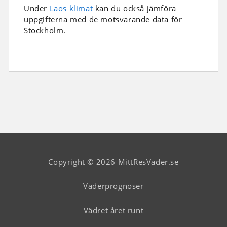
Under
Laos klimat
kan du också jämföra
uppgifterna med de motsvarande data för
Stockholm.
Copyright © 2026 MittResVader.se
Väderprognoser
Vädret året runt