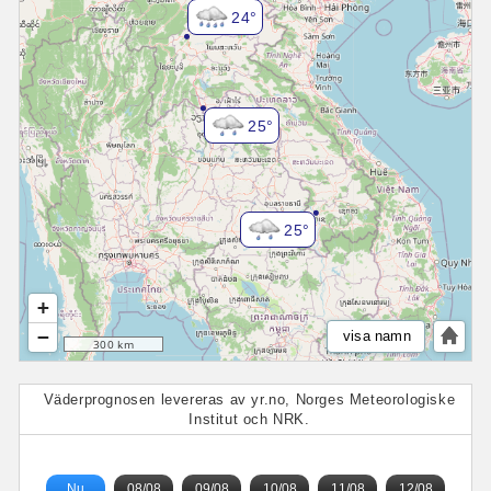
24°
25°
25°
+
−
visa namn
300 km
Väderprognosen levereras av yr.no, Norges Meteorologiske
Institut och NRK.
Nu
08/08
09/08
10/08
11/08
12/08