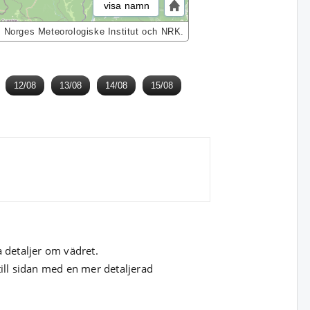
visa namn
, Norges Meteorologiske Institut och NRK.
12/08
13/08
14/08
15/08
a detaljer om vädret.
till sidan med en mer detaljerad