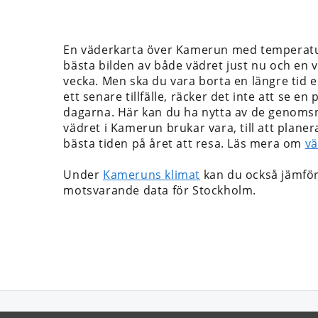
En väderkarta över Kamerun med temperatu
bästa bilden av både vädret just nu och en 
vecka. Men ska du vara borta en längre tid el
ett senare tillfälle, räcker det inte att se e
dagarna. Här kan du ha nytta av de genomsnit
vädret i Kamerun brukar vara, till att plane
bästa tiden på året att resa. Läs mera om
vä
Under
Kameruns klimat
kan du också jämfö
motsvarande data för Stockholm.