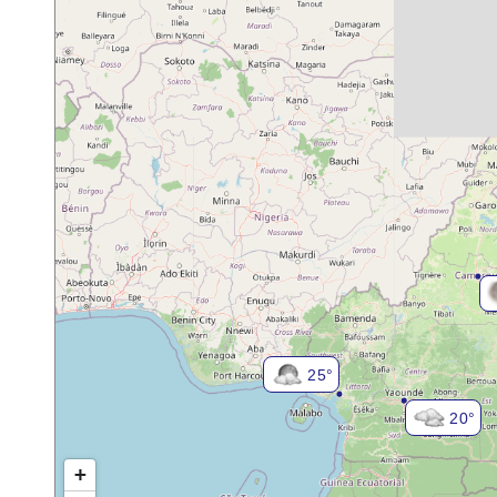
25°
20°
+