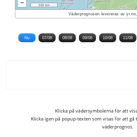
−
300 km
Väderprognosen levereras av yr.no
Nu
07/08
08/08
09/08
10/08
11/08
Klicka på vädersymbolerna för att vis
Klicka igen på popup-texten som visas för att gå 
väderprognos.