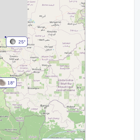
25°
18°