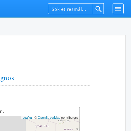
ognos
n.
Leaflet
| ©
OpenStreetMap
contributors