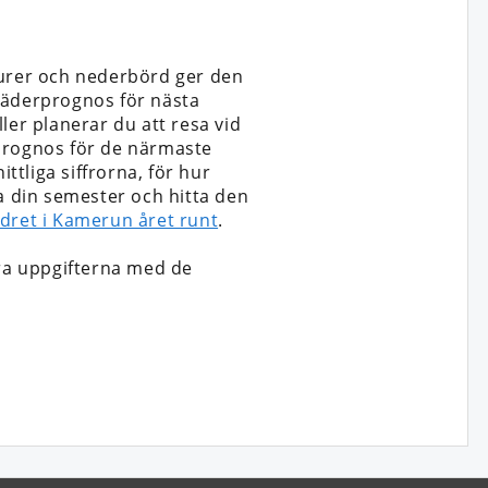
rer och nederbörd ger den
väderprognos för nästa
ler planerar du att resa vid
n prognos för de närmaste
tliga siffrorna, för hur
ra din semester och hitta den
dret i Kamerun året runt
.
ra uppgifterna med de