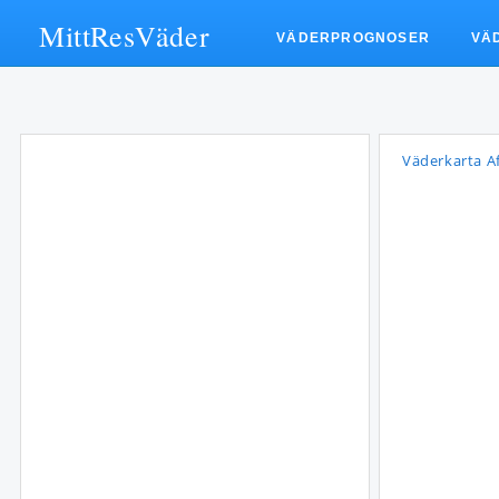
MittResVäder
VÄDERPROGNOSER
VÄ
Väderkarta Af