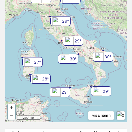
29°
29°
30°
30°
27°
28°
29°
29°
+
−
visa namn
200 km