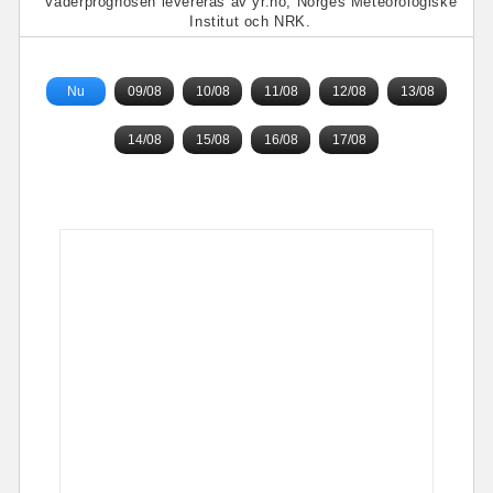
Väderprognosen levereras av yr.no, Norges Meteorologiske
Institut och NRK.
Nu
09/08
10/08
11/08
12/08
13/08
14/08
15/08
16/08
17/08