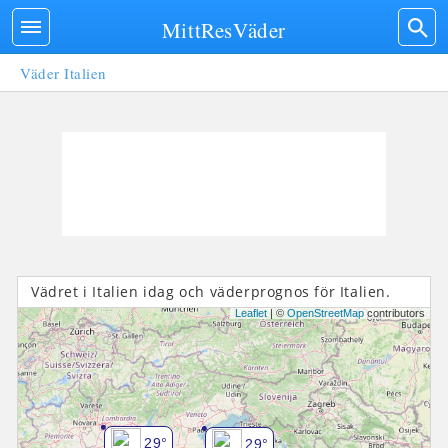
MittResVäder
Väder Italien
Vädret i Italien idag och väderprognos för Italien.
Leaflet
| ©
OpenStreetMap
contributors
29°
29°