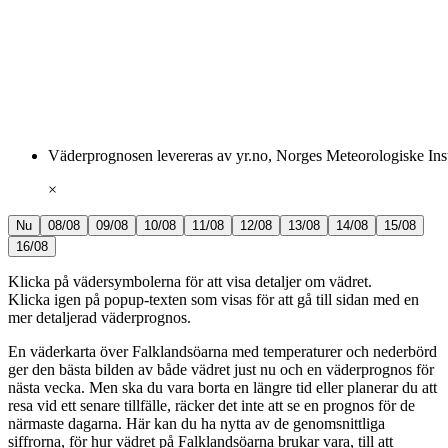
Väderprognosen levereras av yr.no, Norges Meteorologiske Ins
×
Nu
08/08
09/08
10/08
11/08
12/08
13/08
14/08
15/08
16/08
Klicka på vädersymbolerna för att visa detaljer om vädret.
Klicka igen på popup-texten som visas för att gå till sidan med en
mer detaljerad väderprognos.
En väderkarta över Falklandsöarna med temperaturer och nederbörd
ger den bästa bilden av både vädret just nu och en väderprognos för
nästa vecka. Men ska du vara borta en längre tid eller planerar du att
resa vid ett senare tillfälle, räcker det inte att se en prognos för de
närmaste dagarna. Här kan du ha nytta av de genomsnittliga
siffrorna, för hur vädret på Falklandsöarna brukar vara, till att