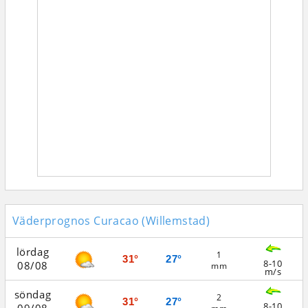
Väderprognos Curacao (Willemstad)
lördag
1
31°
27°
8-10
08/08
mm
m/s
söndag
2
31°
27°
8-10