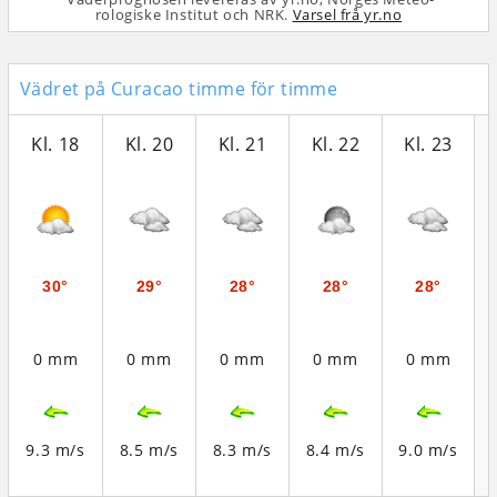
rologiske Institut och NRK.
Varsel frå yr.no
Vädret på Curacao timme för timme
Kl. 18
Kl. 20
Kl. 21
Kl. 22
Kl. 23
30°
29°
28°
28°
28°
0 mm
0 mm
0 mm
0 mm
0 mm
9.3 m/s
8.5 m/s
8.3 m/s
8.4 m/s
9.0 m/s