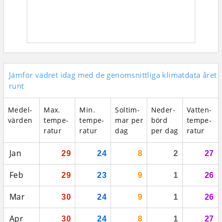
Jämför vädret idag med de genomsnittliga klimatdata året
runt
Medel­
Max.
Min.
Sol­tim­
Neder­
Vatten­
vär­den
tempe­
tempe­
mar per
börd
tempe­
ratur
ratur
dag
per dag
ratur
Jan
29
24
8
2
27
Feb
29
23
9
1
26
Mar
30
24
9
1
26
Apr
30
24
8
1
27