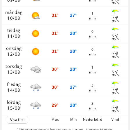
09/08
mm
m/s
måndag
1
31°
27°
7-9
10/08
mm
m/s
tisdag
0
31°
28°
6-7
11/08
mm
m/s
onsdag
0
31°
28°
7-8
12/08
mm
m/s
torsdag
1
30°
28°
6-7
13/08
mm
m/s
fredag
5
30°
27°
7-9
14/08
mm
m/s
lördag
3
29°
28°
7-8
15/08
mm
m/s
Visa text
Max
Min
Nederbörd
Vind
Väderprognosen levereras av yr.no, Norges Meteo­