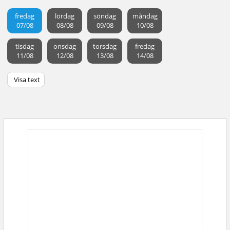
fredag
lördag
söndag
måndag
07/08
08/08
09/08
10/08
tisdag
onsdag
torsdag
fredag
11/08
12/08
13/08
14/08
Visa text