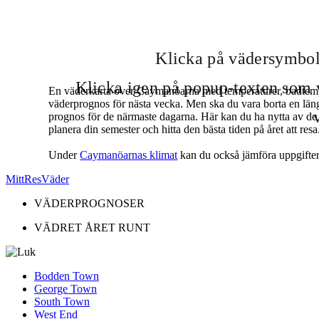
Klicka på vädersymbole
Klicka igen på popup-texten som vi
En väderkarta över Caymanöarna med temperaturer, badtempe
väderprognos för nästa vecka. Men ska du vara borta en längre t
prognos för de närmaste dagarna. Här kan du ha nytta av de g
planera din semester och hitta den bästa tiden på året att re
Under
Caymanöarnas klimat
kan du också jämföra uppgifte
MittResVäder
VÄDERPROGNOSER
VÄDRET ÅRET RUNT
Bodden Town
George Town
South Town
West End