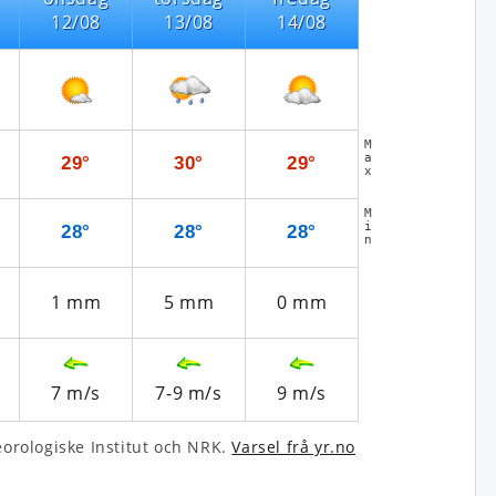
12/08
13/08
14/08
M
a
29°
30°
29°
x
M
i
28°
28°
28°
n
1
mm
5
mm
0
mm
7
m/s
7-9
m/s
9
m/s
­rologiske Institut och NRK.
Varsel frå yr.no