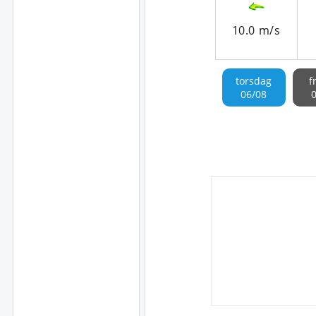
10.0 m/s
torsdag
f
06/08