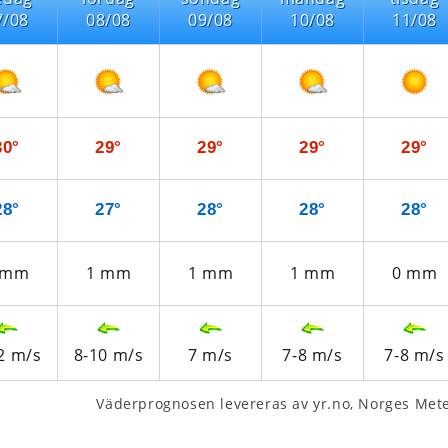
7/08
08/08
09/08
10/08
11/08
30°
29°
29°
29°
29°
28°
27°
28°
28°
28°
mm
1
mm
1
mm
1
mm
0
mm
2
m/s
8-10
m/s
7
m/s
7-8
m/s
7-8
m/s
Väderprognosen levereras av yr.no, Norges Meteo