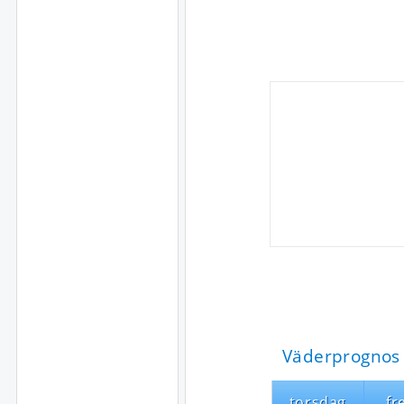
Väderprognos 
torsdag
fr