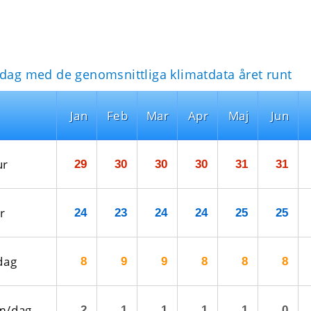
idag med de genomsnittliga klimatdata året runt
Jan
Feb
Mar
Apr
Maj
Jun
ur
29
30
30
30
31
31
r
24
23
24
24
25
25
dag
8
9
9
8
8
8
m/dag
2
1
1
1
1
0