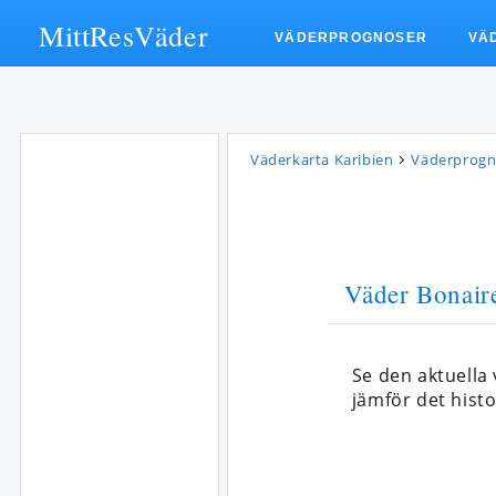
MittResVäder
VÄDERPROGNOSER
VÄ
Väderkarta Karibien
Väderprogn
Väder Bonair
Se den aktuella
jämför det histo