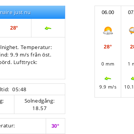
naire just nu
06.00
07
28°
lnighet. Temperatur:
28°
2
ind: 9.9 m/s från öst.
börd.
Lufttryck:
0 mm
1
9.9 m/s
10.
ltid: 05:48
g:
Solnedgång:
18.57
ratur:
30°