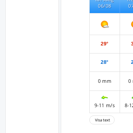
06/08
0
29°
28°
0
mm
0
9-11
m/s
8-1
Visa text