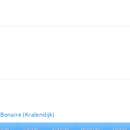
Bonaire (Kralendijk)
edag
lördag
söndag
måndag
tisdag