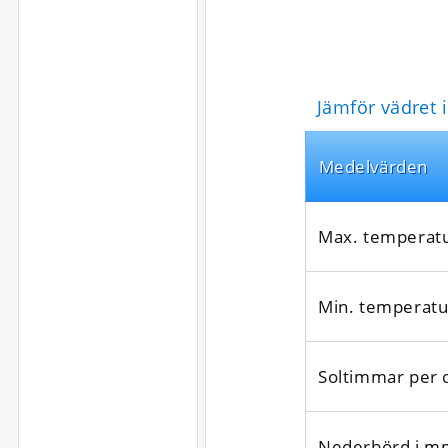
Jämför vädret 
Medel­värden
Max. temperat
Min. temperatu
Soltimmar per 
Nederbörd i m