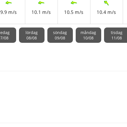
9.9 m/s
10.1 m/s
10.5 m/s
10.4 m/s
redag
lördag
söndag
måndag
tisdag
07/08
08/08
09/08
10/08
11/08