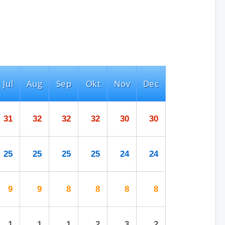
Jul
Aug
Sep
Okt
Nov
Dec
31
32
32
32
30
30
25
25
25
25
24
24
9
9
8
8
8
8
1
1
1
2
3
2