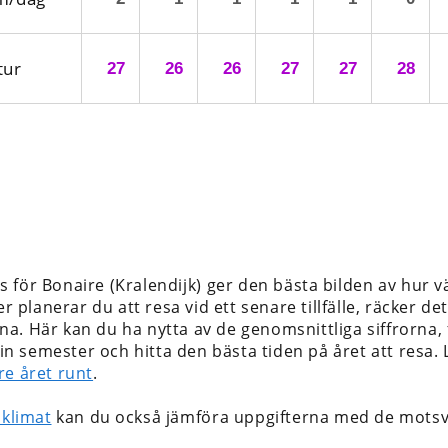
tur
27
26
26
27
27
28
 för Bonaire (Kralendijk)
ger den bästa bilden av hur v
er planerar du att resa vid ett senare tillfälle, räcker d
a. Här kan du ha nytta av de genomsnittliga siffrorna, 
 din semester och hitta den bästa tiden på året att resa
re året runt
.
 klimat
kan du också jämföra uppgifterna med de motsv