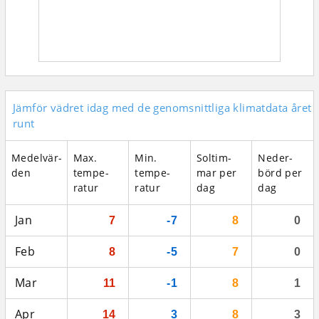
Jämför vädret idag med de genomsnittliga klimatdata året
runt
Medel­vär­
Max.
Min.
Sol­tim­
Neder­
den
tempe­
tempe­
mar per
börd per
ratur
ratur
dag
dag
Jan
7
-7
8
0
Feb
8
-5
7
0
Mar
11
-1
8
1
Apr
14
3
8
3