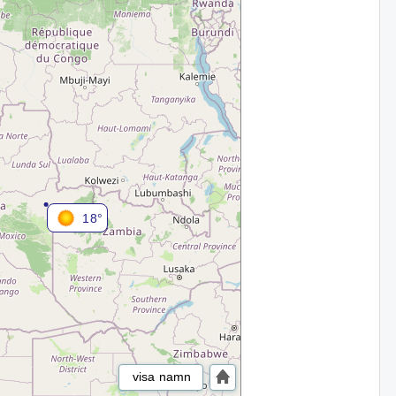
18°
visa namn