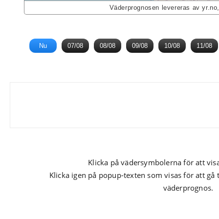
Väderprognosen levereras av yr.no
Nu
07/08
08/08
09/08
10/08
11/08
Klicka på vädersymbolerna för att vis
Klicka igen på popup-texten som visas för att gå 
väderprognos.