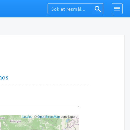
nos
Leaflet
| ©
OpenStreetMap
contributors