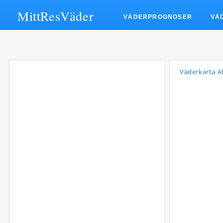
MittResVäder
VÄDERPROGNOSER
VÄ
Väderkarta Af