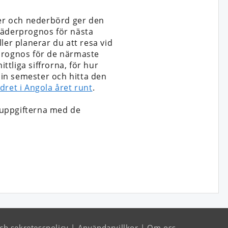
er och nederbörd ger den
väderprognos för nästa
ler planerar du att resa vid
n prognos för de närmaste
tliga siffrorna, för hur
 din semester och hitta den
dret i Angola året runt
.
 uppgifterna med de
ch sekretesspolicy
Användarvillkor
Om oss