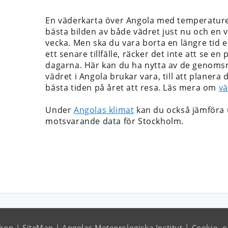
En väderkarta över Angola med temperatur
bästa bilden av både vädret just nu och en 
vecka. Men ska du vara borta en längre tid el
ett senare tillfälle, räcker det inte att se e
dagarna. Här kan du ha nytta av de genomsnit
vädret i Angola brukar vara, till att planera
bästa tiden på året att resa. Läs mera om
vä
Under
Angolas klimat
kan du också jämföra
motsvarande data för Stockholm.
ikon
SiteMap
Angolas Meteorologiska Institut
Cookie- o