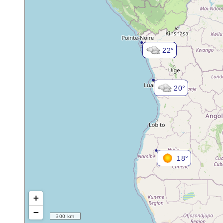
22°
20°
18°
+
−
300 km