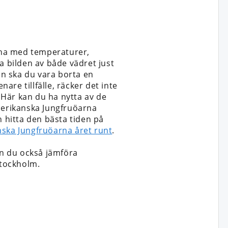
rna med temperaturer,
 bilden av både vädret just
n ska du vara borta en
nare tillfälle, räcker det inte
 Här kan du ha nytta av de
Amerikanska Jungfruöarna
h hitta den bästa tiden på
nska Jungfruöarna året runt
.
n du också jämföra
tockholm.