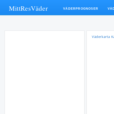
MittResVäder
VÄDERPROGNOSER
VÄ
Väderkarta K