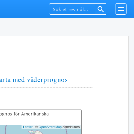
arta med väderprognos
rognos för Amerikanska
Leaflet
| ©
OpenStreetMap
contributors