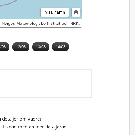
visa namn
, Norges Meteorologiske Institut och NRK.
/08
12/08
13/08
14/08
a detaljer om vädret.
till sidan med en mer detaljerad