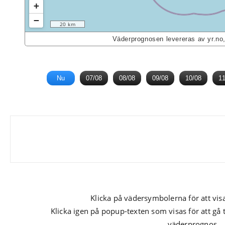
+
−
20 km
Väderprognosen levereras av yr.no
Nu
07/08
08/08
09/08
10/08
11
Klicka på vädersymbolerna för att vis
Klicka igen på popup-texten som visas för att gå 
väderprognos.