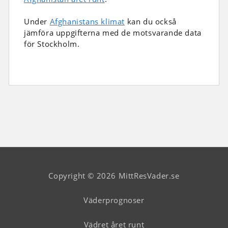
Under
Afghanistans klimat
kan du också
jämföra uppgifterna med de motsvarande data
för Stockholm.
Copyright © 2026 MittResVader.se
Väderprognoser
Vädret året runt