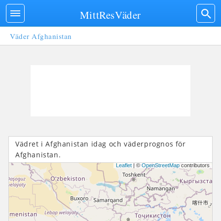
MittResVäder
Väder Afghanistan
Vädret i Afghanistan idag och väderprognos för
Afghanistan.
Leaflet
| ©
OpenStreetMap
contributors