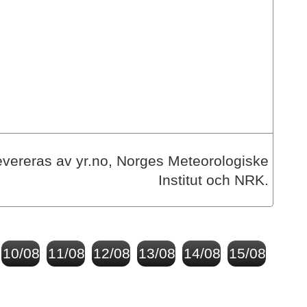
vereras av yr.no, Norges Meteorologiske
Institut och NRK.
10/08
11/08
12/08
13/08
14/08
15/08