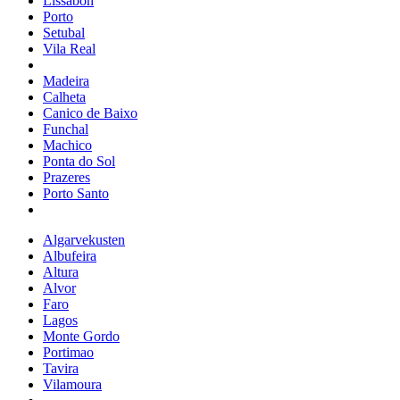
Lissabon
Porto
Setubal
Vila Real
Madeira
Calheta
Canico de Baixo
Funchal
Machico
Ponta do Sol
Prazeres
Porto Santo
Algarvekusten
Albufeira
Altura
Alvor
Faro
Lagos
Monte Gordo
Portimao
Tavira
Vilamoura