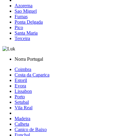
Azorerna
Sao Miguel
Furnas
Ponta Delgada
Pico
Santa Maria
Terceira
Norra Portugal
Coimbra
Costa da Caparica
Estoril
Evora
Lissabon
Porto
Setubal
Vila Real
Madeira
Calheta
Canico de Baixo
Funchal