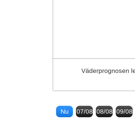
Väderprognosen le
Nu
07/08
08/08
09/08