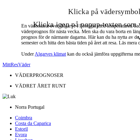
Klicka på vädersymbole
Klicka igen på popup-texten som vi
En väderkarta över Algarve i Portugal med temperaturer, ba
väderprognos för nästa vecka. Men ska du vara borta en längre t
prognos för de närmaste dagarna. Här kan du ha nytta av de ge
semester och hitta den bästa tiden på året att resa. Läs mera
Under
Algarves klimat
kan du också jämföra uppgifterna me
MittResVäder
VÄDERPROGNOSER
VÄDRET ÅRET RUNT
Norra Portugal
Coimbra
Costa da Caparica
Estoril
Evora