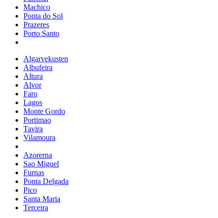
Machico
Ponta do Sol
Prazeres
Porto Santo
Algarvekusten
Albufeira
Altura
Alvor
Faro
Lagos
Monte Gordo
Portimao
Tavira
Vilamoura
Azorerna
Sao Miguel
Furnas
Ponta Delgada
Pico
Santa Maria
Terceira