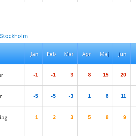
 Stockholm
Jan
Feb
Mar
Apr
Maj
Jun
ur
-1
-1
3
8
15
20
r
-5
-5
-3
1
6
11
dag
1
2
3
5
8
9