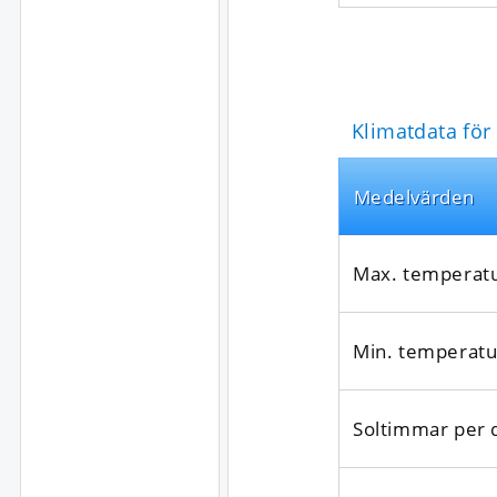
Klimatdata för
Medel­värden
Max. temperat
Min. temperatu
Soltimmar per 