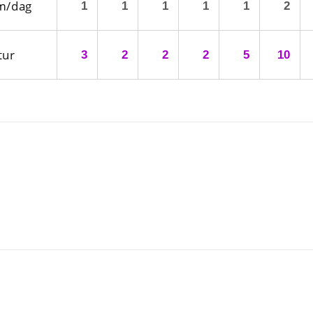
m/dag
1
1
1
1
1
2
tur
3
2
2
2
5
10