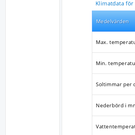
Klimatdata för
Medel­värden
Max. temperat
Min. temperatu
Soltimmar per 
Nederbörd i m
Vattentempera