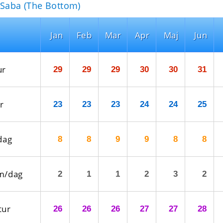
 Saba (The Bottom)
Jan
Feb
Mar
Apr
Maj
Jun
ur
29
29
29
30
30
31
r
23
23
23
24
24
25
dag
8
8
9
9
8
8
m/dag
2
1
1
2
3
2
tur
26
26
26
27
27
28