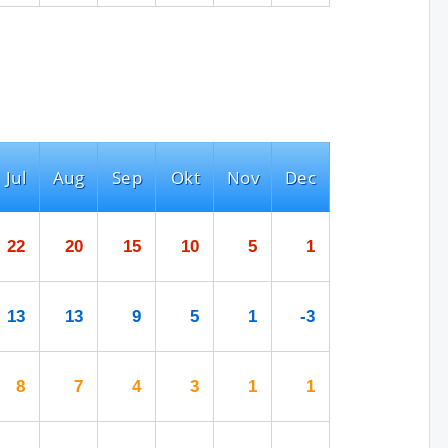
Jul
Aug
Sep
Okt
Nov
Dec
22
20
15
10
5
1
13
13
9
5
1
-3
8
7
4
3
1
1