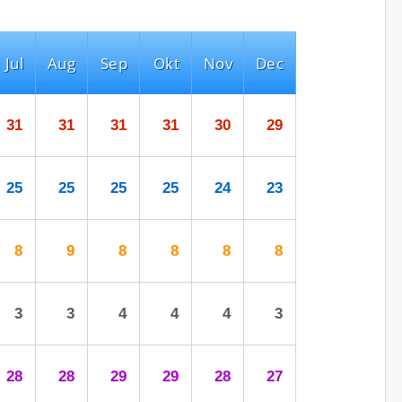
Jul
Aug
Sep
Okt
Nov
Dec
31
31
31
31
30
29
25
25
25
25
24
23
8
9
8
8
8
8
3
3
4
4
4
3
28
28
29
29
28
27