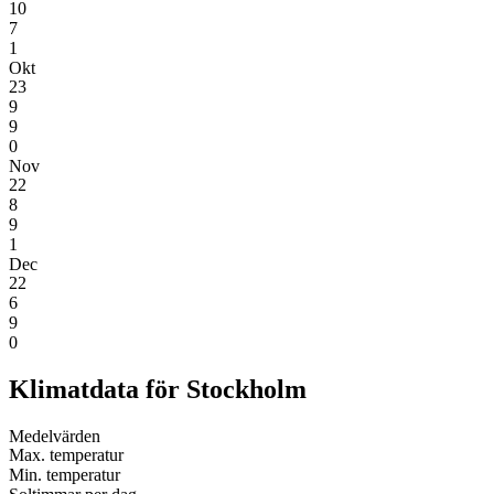
10
7
1
Okt
23
9
9
0
Nov
22
8
9
1
Dec
22
6
9
0
Klimatdata för Stockholm
Medel­värden
Max. temperatur
Min. temperatur