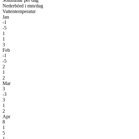
Soltimmar per dag
Nederbörd i mm/dag
Vattentemperatur
Jan
-1
-5
1
1
3
Feb
-1
-5
2
1
2
Mar
3
-3
3
1
2
Apr
8
1
5
1