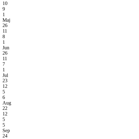
10
9
1
Maj
26
11
8
1
Jun
26
11
7
1
Jul
23
12
5
6
Aug
22
12
5
5
Sep
24