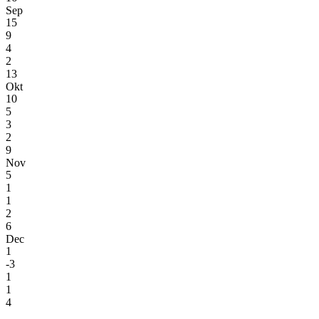
Sep
15
9
4
2
13
Okt
10
5
3
2
9
Nov
5
1
1
2
6
Dec
1
-3
1
1
4