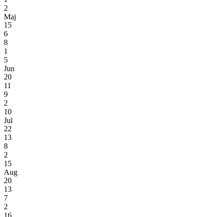
2
Maj
15
6
8
1
5
Jun
20
11
9
2
10
Jul
22
13
8
2
15
Aug
20
13
7
2
16