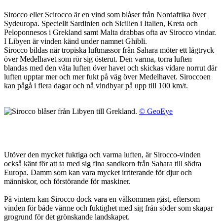
Sirocco eller Scirocco är en vind som blåser från Nordafrika över
Sydeuropa. Speciellt Sardinien och Sicilien i Italien, Kreta och
Peloponnesos i Grekland samt Malta drabbas ofta av Sirocco vindar.
I Libyen är vinden känd under namnet Ghibli.
Sirocco bildas när tropiska luftmassor från Sahara möter ett lågtryck
över Medelhavet som rör sig österut. Den varma, torra luften
blandas med den våta luften över havet och skickas vidare norrut där
luften upptar mer och mer fukt på väg över Medelhavet. Siroccoen
kan pågå i flera dagar och nå vindbyar på upp till 100 km/t.
© GeoEye
Utöver den mycket fuktiga och varma luften, är Sirocco-vinden
också känt för att ta med sig fina sandkorn från Sahara till södra
Europa. Damm som kan vara mycket irriterande för djur och
människor, och förstörande för maskiner.
På vintern kan Sirocco dock vara en välkommen gäst, eftersom
vinden för både värme och fuktighet med sig från söder som skapar
grogrund för det grönskande landskapet.